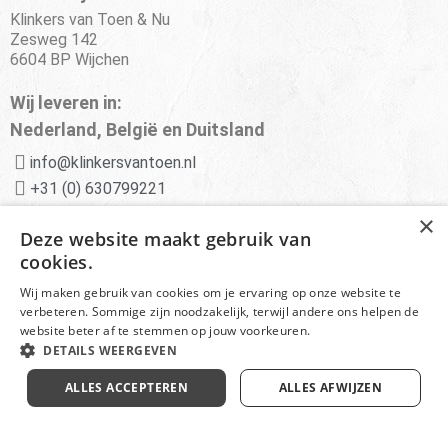
Klinkers van Toen & Nu
Zesweg 142
6604 BP Wijchen
Wij leveren in:
Nederland, België en Duitsland
info@klinkersvantoen.nl
+31 (0) 630799221
×
Advies van experts
Deze website maakt gebruik van
cookies.
Deskundige klantenservice
Wij maken gebruik van cookies om je ervaring op onze website te
Scherpe prijzen en aanbiedingen
verbeteren. Sommige zijn noodzakelijk, terwijl andere ons helpen de
website beter af te stemmen op jouw voorkeuren.
DETAILS WEERGEVEN
© Klinkersvantoen.nl -
Disclaimer
ALLES ACCEPTEREN
ALLES AFWIJZEN