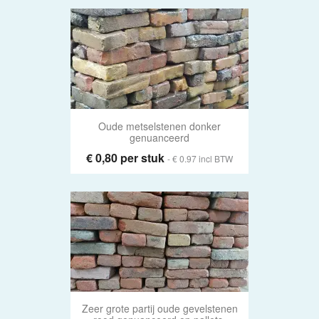
Oude metselstenen donker
genuanceerd
€ 0,80 per stuk
- € 0.97 incl BTW
Zeer grote partij oude gevelstenen