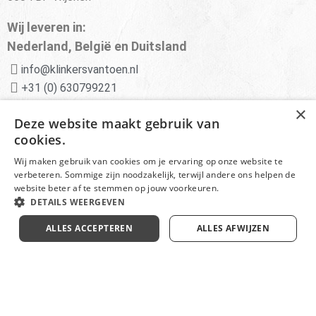
Wij leveren in:
Nederland, België en Duitsland
info@klinkersvantoen.nl
+31 (0) 630799221
×
Advies van experts
Deze website maakt gebruik van
cookies.
Deskundige klantenservice
Wij maken gebruik van cookies om je ervaring op onze website te
Scherpe prijzen en aanbiedingen
verbeteren. Sommige zijn noodzakelijk, terwijl andere ons helpen de
website beter af te stemmen op jouw voorkeuren.
DETAILS WEERGEVEN
© Klinkersvantoen.nl -
Disclaimer
ALLES ACCEPTEREN
ALLES AFWIJZEN