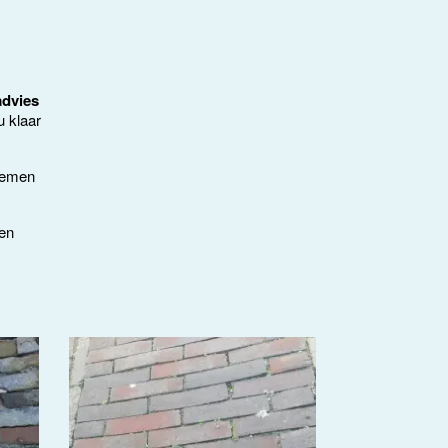
advies
u klaar
nemen
gen