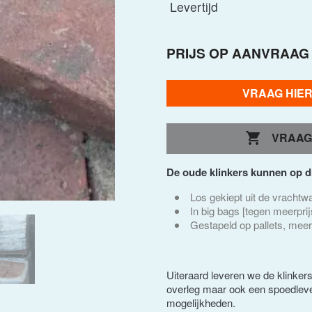
Levertijd
PRIJS OP AANVRAAG
VRAAG HIE

VRAAG
De oude klinkers kunnen op 
Los gekiept uit de vracht
In big bags [tegen meerprij
Gestapeld op pallets, meer
Uiteraard leveren we de klinkers 
overleg maar ook een spoedleve
mogelijkheden.