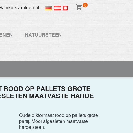
0
shopping_cart
klinkersvantoen.nl
ENEN
NATUURSTEEN
 ROOD OP PALLETS GROTE
GESLETEN MAATVASTE HARDE
Oude dikformaat rood op pallets grote
partij. Mooi afgesleten maatvaste
harde steen.