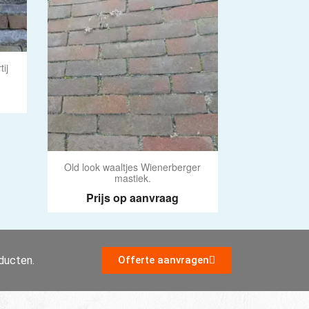
ij
Old look waaltjes Wienerberger
mastiek.
Prijs op aanvraag
oducten.
Offerte aanvragen